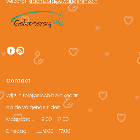
verzorgt.
kraamzorg@zwangerenzo.nl
Vind ons op:
Facebook
Instagram
page
page
opens
opens
in
in
Contact
new
new
window
window
Wij zijn telefonisch bereikbaar
op de volgende tijden:
Maandag ……… 9:00 – 17:00
Dinsdag …………… 9:00 – 17:00