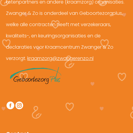
ketenpartners en andere (kraamzorg) organisaties.
Zwanger & Zo is onderdeel van Geboortezorgplus,
welke alle contracten heeft met verzekeraars,
kwaliteits-, en keuringsorganisaties en de
declaraties voor Kraamcentrum Zwanger & Zo
verzorgt.
kraamzorg@zwangerenzo.nl
Vind ons op:
Facebook
Instagram
page
page
opens
opens
in
in