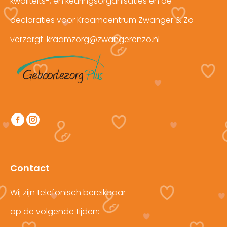
kwaliteits-, en keuringsorganisaties en de
declaraties voor Kraamcentrum Zwanger & Zo
verzorgt.
kraamzorg@zwangerenzo.nl
Vind ons op:
Facebook
Instagram
page
page
opens
opens
in
in
Contact
new
new
window
window
Wij zijn telefonisch bereikbaar
op de volgende tijden: