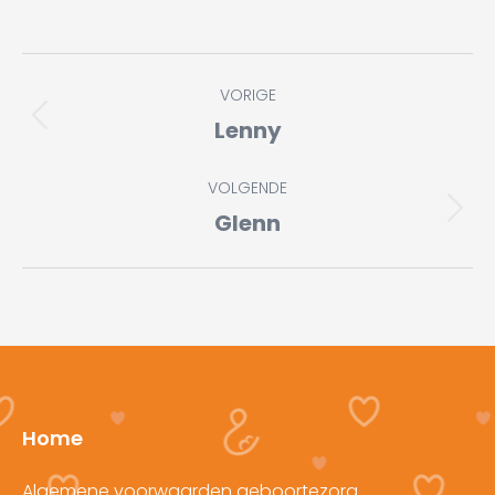
Album
VORIGE
navigatie
Lenny
Vorig
album:
VOLGENDE
Glenn
Volgend
album:
Home
Algemene voorwaarden geboortezorg