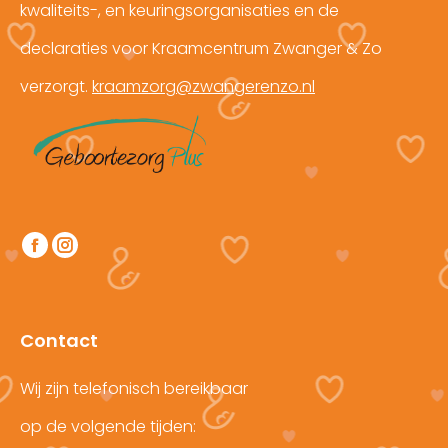
kwaliteits-, en keuringsorganisaties en de
declaraties voor Kraamcentrum Zwanger & Zo
verzorgt.
kraamzorg@zwangerenzo.nl
Vind ons op:
Facebook
Instagram
page
page
opens
opens
in
in
Contact
new
new
window
window
Wij zijn telefonisch bereikbaar
op de volgende tijden: