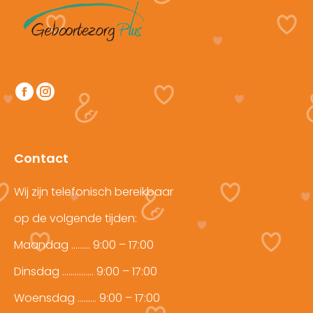
Vind ons op:
Facebook
Instagram
page
page
opens
opens
in
in
Contact
new
new
window
window
Wij zijn telefonisch bereikbaar
op de volgende tijden:
Maandag ……… 9:00 – 17:00
Dinsdag …………… 9:00 – 17:00
Woensdag ……… 9:00 – 17:00