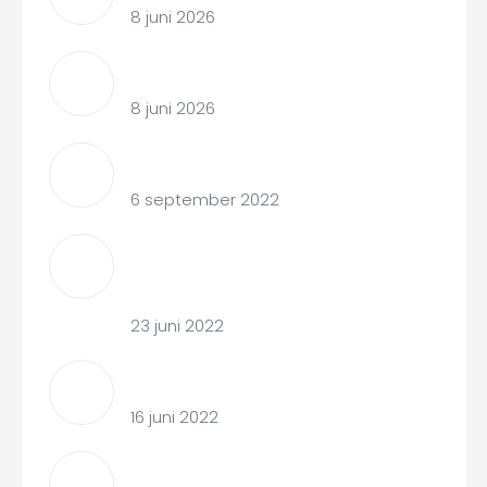
8 juni 2026
Contract zorgverzekeraar
8 juni 2026
Vaderschap
6 september 2022
Voor het eerst op vakantie met je
baby 10 gouden tips
23 juni 2022
Huid op huid contact met je baby
16 juni 2022
Slaapritme baby: Hoeveel slaapt een